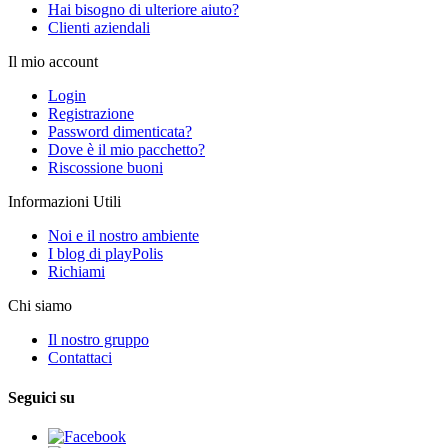
Hai bisogno di ulteriore aiuto?
Clienti aziendali
Il mio account
Login
Registrazione
Password dimenticata?
Dove è il mio pacchetto?
Riscossione buoni
Informazioni Utili
Noi e il nostro ambiente
I blog di playPolis
Richiami
Chi siamo
Il nostro gruppo
Contattaci
Seguici su