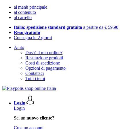
al menù principale
al contenuto
al carrello
Italia: spedizione standard gratuita
a partire da € 59,90
Reso gratuito
Consegna in 2 giorni
Aiuto
Dov'è il mio ordine?
Restituzione prodotti
Costi di spedizione
Opzioni di pagamento
Contattaci
Tutti i temi
Login
Login
Sei un
nuovo cliente?
Crea un account