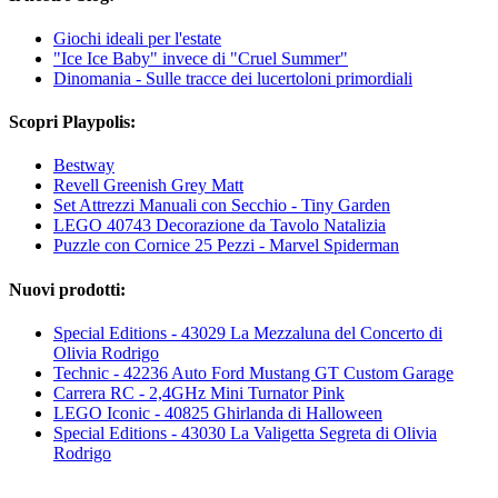
Giochi ideali per l'estate
"Ice Ice Baby" invece di "Cruel Summer"
Dinomania - Sulle tracce dei lucertoloni primordiali
Scopri Playpolis:
Bestway
Revell Greenish Grey Matt
Set Attrezzi Manuali con Secchio - Tiny Garden
LEGO 40743 Decorazione da Tavolo Natalizia
Puzzle con Cornice 25 Pezzi - Marvel Spiderman
Nuovi prodotti:
Special Editions - 43029 La Mezzaluna del Concerto di
Olivia Rodrigo
Technic - 42236 Auto Ford Mustang GT Custom Garage
Carrera RC - 2,4GHz Mini Turnator Pink
LEGO Iconic - 40825 Ghirlanda di Halloween
Special Editions - 43030 La Valigetta Segreta di Olivia
Rodrigo