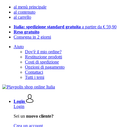
al menù principale
al contenuto
al carrello
Italia: spedizione standard gratuita
a partire da € 59,90
Reso gratuito
Consegna in 2 giorni
Aiuto
Dov'è il mio ordine?
Restituzione prodotti
Costi di spedizione
Opzioni di pagamento
Contattaci
Tutti i temi
Login
Login
Sei un
nuovo cliente?
Crea un account