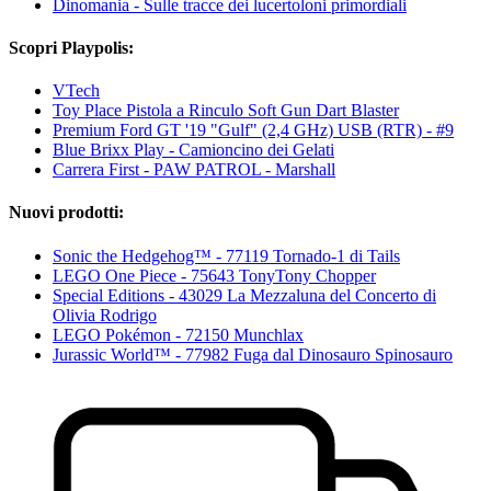
Dinomania - Sulle tracce dei lucertoloni primordiali
Scopri Playpolis:
VTech
Toy Place Pistola a Rinculo Soft Gun Dart Blaster
Premium Ford GT '19 "Gulf" (2,4 GHz) USB (RTR) - #9
Blue Brixx Play - Camioncino dei Gelati
Carrera First - PAW PATROL - Marshall
Nuovi prodotti:
Sonic the Hedgehog™ - 77119 Tornado-1 di Tails
LEGO One Piece - 75643 TonyTony Chopper
Special Editions - 43029 La Mezzaluna del Concerto di
Olivia Rodrigo
LEGO Pokémon - 72150 Munchlax
Jurassic World™ - 77982 Fuga dal Dinosauro Spinosauro