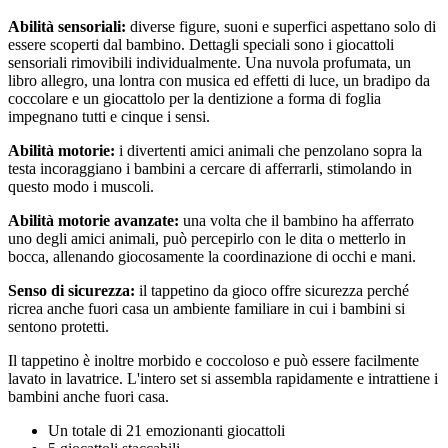
Abilità sensoriali:
diverse figure, suoni e superfici aspettano solo di
essere scoperti dal bambino. Dettagli speciali sono i giocattoli
sensoriali rimovibili individualmente. Una nuvola profumata, un
libro allegro, una lontra con musica ed effetti di luce, un bradipo da
coccolare e un giocattolo per la dentizione a forma di foglia
impegnano tutti e cinque i sensi.
Abilità motorie:
i divertenti amici animali che penzolano sopra la
testa incoraggiano i bambini a cercare di afferrarli, stimolando in
questo modo i muscoli.
Abilità motorie avanzate:
una volta che il bambino ha afferrato
uno degli amici animali, può percepirlo con le dita o metterlo in
bocca, allenando giocosamente la coordinazione di occhi e mani.
Senso di sicurezza:
il tappetino da gioco offre sicurezza perché
ricrea anche fuori casa un ambiente familiare in cui i bambini si
sentono protetti.
Il tappetino è inoltre morbido e coccoloso e può essere facilmente
lavato in lavatrice. L'intero set si assembla rapidamente e intrattiene i
bambini anche fuori casa.
Un totale di 21 emozionanti giocattoli