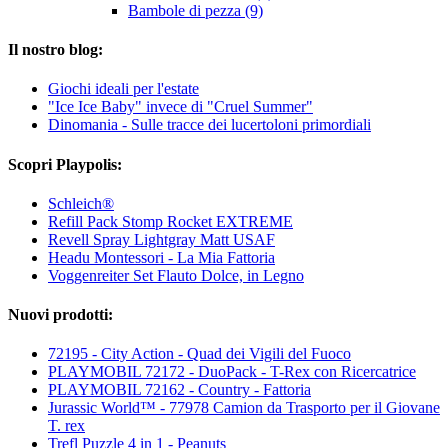
Bambole di pezza (9)
Il nostro blog:
Giochi ideali per l'estate
"Ice Ice Baby" invece di "Cruel Summer"
Dinomania - Sulle tracce dei lucertoloni primordiali
Scopri Playpolis:
Schleich®
Refill Pack Stomp Rocket EXTREME
Revell Spray Lightgray Matt USAF
Headu Montessori - La Mia Fattoria
Voggenreiter Set Flauto Dolce, in Legno
Nuovi prodotti:
72195 - City Action - Quad dei Vigili del Fuoco
PLAYMOBIL 72172 - DuoPack - T-Rex con Ricercatrice
PLAYMOBIL 72162 - Country - Fattoria
Jurassic World™ - 77978 Camion da Trasporto per il Giovane
T. rex
Trefl Puzzle 4 in 1 - Peanuts