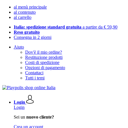
al menù principale
al contenuto
al carrello
Italia: spedizione standard gratuita
a partire da € 59,90
Reso gratuito
Consegna in 2 giorni
Aiuto
Dov'è il mio ordine?
Restituzione prodotti
Costi di spedizione
Opzioni di pagamento
Contattaci
Tutti i temi
Login
Login
Sei un
nuovo cliente?
Crea un account