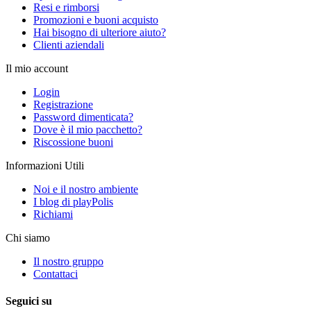
Resi e rimborsi
Promozioni e buoni acquisto
Hai bisogno di ulteriore aiuto?
Clienti aziendali
Il mio account
Login
Registrazione
Password dimenticata?
Dove è il mio pacchetto?
Riscossione buoni
Informazioni Utili
Noi e il nostro ambiente
I blog di playPolis
Richiami
Chi siamo
Il nostro gruppo
Contattaci
Seguici su