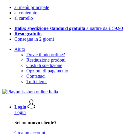
al menù principale
al contenuto
al carrello
Italia: spedizione standard gratuita
a partire da € 59,90
Reso gratuito
Consegna in 2 giorni
Aiuto
Dov'è il mio ordine?
Restituzione prodotti
Costi di spedizione
Opzioni di pagamento
Contattaci
Tutti i temi
Login
Login
Sei un
nuovo cliente?
Crea un account