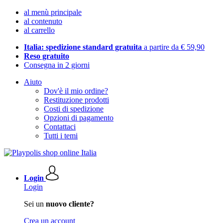
al menù principale
al contenuto
al carrello
Italia: spedizione standard gratuita
a partire da € 59,90
Reso gratuito
Consegna in 2 giorni
Aiuto
Dov'è il mio ordine?
Restituzione prodotti
Costi di spedizione
Opzioni di pagamento
Contattaci
Tutti i temi
Login
Login
Sei un
nuovo cliente?
Crea un account