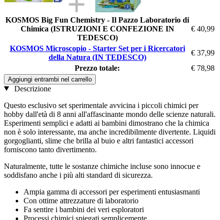
KOSMOS Big Fun Chemistry - Il Pazzo Laboratorio di
Chimica (ISTRUZIONI E CONFEZIONE IN
€ 40,99
TEDESCO)
KOSMOS Microscopio - Starter Set per i Ricercatori
€ 37,99
della Natura (IN TEDESCO)
Prezzo totale:
€ 78,98
Aggiungi entrambi nel carrello
Descrizione
Questo esclusivo set sperimentale avvicina i piccoli chimici per
hobby dall'età di 8 anni all'affascinante mondo delle scienze naturali.
Esperimenti semplici e adatti ai bambini dimostrano che la chimica
non è solo interessante, ma anche incredibilmente divertente. Liquidi
gorgoglianti, slime che brilla al buio e altri fantastici accessori
forniscono tanto divertimento.
Naturalmente, tutte le sostanze chimiche incluse sono innocue e
soddisfano anche i più alti standard di sicurezza.
Ampia gamma di accessori per esperimenti entusiasmanti
Con ottime attrezzature di laboratorio
Fa sentire i bambini dei veri esploratori
Processi chimici spiegati semplicemente