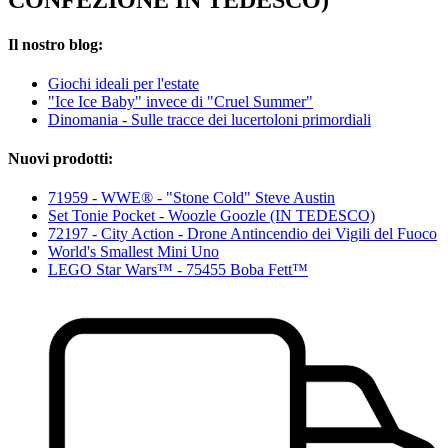
CONFEZIONE IN TEDESCO)
Il nostro blog:
Giochi ideali per l'estate
"Ice Ice Baby" invece di "Cruel Summer"
Dinomania - Sulle tracce dei lucertoloni primordiali
Nuovi prodotti:
71959 - WWE® - "Stone Cold" Steve Austin
Set Tonie Pocket - Woozle Goozle (IN TEDESCO)
72197 - City Action - Drone Antincendio dei Vigili del Fuoco
World's Smallest Mini Uno
LEGO Star Wars™ - 75455 Boba Fett™