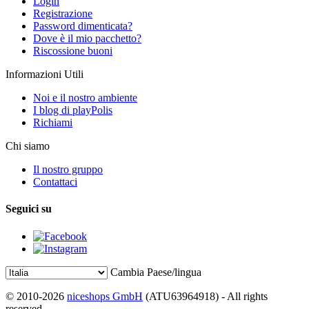
Login
Registrazione
Password dimenticata?
Dove è il mio pacchetto?
Riscossione buoni
Informazioni Utili
Noi e il nostro ambiente
I blog di playPolis
Richiami
Chi siamo
Il nostro gruppo
Contattaci
Seguici su
Cambia Paese/lingua
© 2010-2026
niceshops GmbH
(ATU63964918) - All rights
reserved.