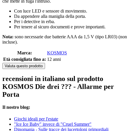
che mette in fuga l'intruso.
Con luce LED e sensore di movimento.
Da appendere alla maniglia della porta.
Per i detective in erba.
Per tenere al sicuro documenti e prove importanti.
Nota:
sono necessarie due batterie AAA da 1,5 V (tipo LR03) (non
incluse).
Marca:
KOSMOS
Età consigliata fino a:
12 anni
Valuta questo prodotto
recensioni in italiano sul prodotto
KOSMOS Die drei ??? - Allarme per
Porta
Il nostro blog:
Giochi ideali per l'estate
"Ice Ice Baby" invece di "Cruel Summer"
Dinomania - Sulle tracce dei lucertoloni primordiali