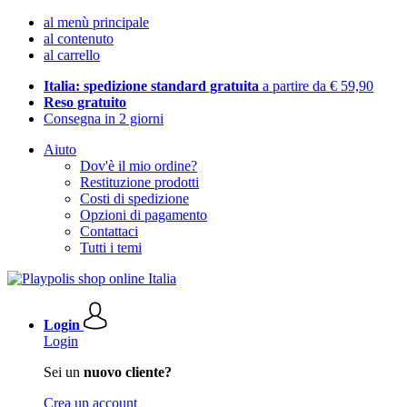
al menù principale
al contenuto
al carrello
Italia: spedizione standard gratuita
a partire da € 59,90
Reso gratuito
Consegna in 2 giorni
Aiuto
Dov'è il mio ordine?
Restituzione prodotti
Costi di spedizione
Opzioni di pagamento
Contattaci
Tutti i temi
Login
Login
Sei un
nuovo cliente?
Crea un account