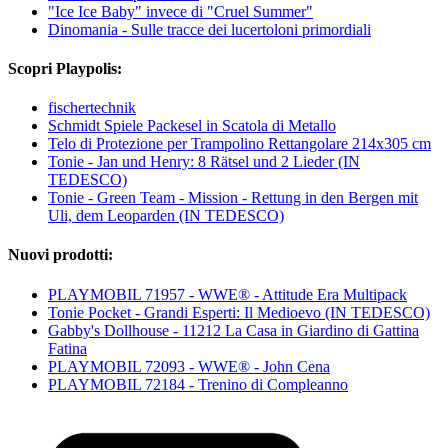
"Ice Ice Baby" invece di "Cruel Summer"
Dinomania - Sulle tracce dei lucertoloni primordiali
Scopri Playpolis:
fischertechnik
Schmidt Spiele Packesel in Scatola di Metallo
Telo di Protezione per Trampolino Rettangolare 214x305 cm
Tonie - Jan und Henry: 8 Rätsel und 2 Lieder (IN
TEDESCO)
Tonie - Green Team - Mission - Rettung in den Bergen mit
Uli, dem Leoparden (IN TEDESCO)
Nuovi prodotti:
PLAYMOBIL 71957 - WWE® - Attitude Era Multipack
Tonie Pocket - Grandi Esperti: Il Medioevo (IN TEDESCO)
Gabby's Dollhouse - 11212 La Casa in Giardino di Gattina
Fatina
PLAYMOBIL 72093 - WWE® - John Cena
PLAYMOBIL 72184 - Trenino di Compleanno