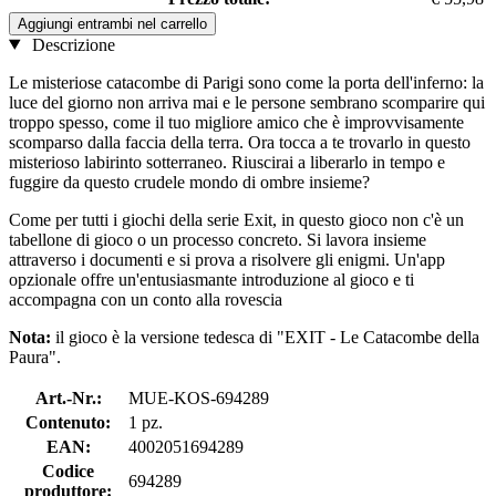
Aggiungi entrambi nel carrello
Descrizione
Le misteriose catacombe di Parigi sono come la porta dell'inferno: la
luce del giorno non arriva mai e le persone sembrano scomparire qui
troppo spesso, come il tuo migliore amico che è improvvisamente
scomparso dalla faccia della terra. Ora tocca a te trovarlo in questo
misterioso labirinto sotterraneo. Riuscirai a liberarlo in tempo e
fuggire da questo crudele mondo di ombre insieme?
Come per tutti i giochi della serie Exit, in questo gioco non c'è un
tabellone di gioco o un processo concreto. Si lavora insieme
attraverso i documenti e si prova a risolvere gli enigmi. Un'app
opzionale offre un'entusiasmante introduzione al gioco e ti
accompagna con un conto alla rovescia
Nota:
il gioco è la versione tedesca di "EXIT - Le Catacombe della
Paura".
Art.-Nr.:
MUE-KOS-694289
Contenuto:
1 pz.
EAN:
4002051694289
Codice
694289
produttore: