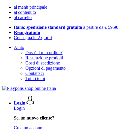
al menù principale
al contenuto
al carrello
Italia: spedizione standard gratuita
a partire da € 59,90
Reso gratuito
Consegna in 2 giorni
Aiuto
Dov'è il mio ordine?
Restituzione prodotti
Costi di spedizione
Opzioni di pagamento
Contattaci
Tutti i temi
Login
Login
Sei un
nuovo cliente?
Crea un account