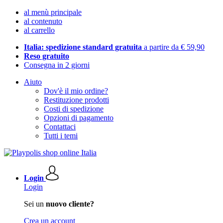
al menù principale
al contenuto
al carrello
Italia: spedizione standard gratuita
a partire da € 59,90
Reso gratuito
Consegna in 2 giorni
Aiuto
Dov'è il mio ordine?
Restituzione prodotti
Costi di spedizione
Opzioni di pagamento
Contattaci
Tutti i temi
Login
Login
Sei un
nuovo cliente?
Crea un account