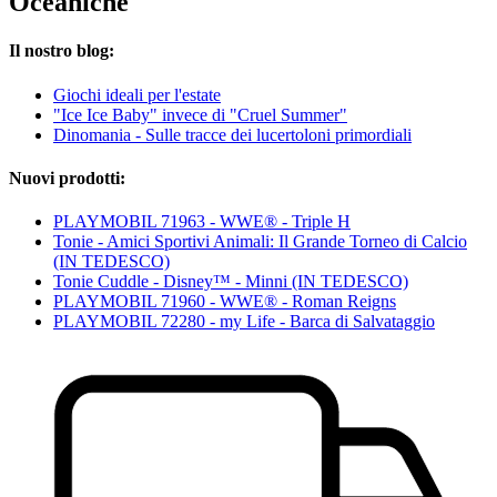
Oceaniche
Il nostro blog:
Giochi ideali per l'estate
"Ice Ice Baby" invece di "Cruel Summer"
Dinomania - Sulle tracce dei lucertoloni primordiali
Nuovi prodotti:
PLAYMOBIL 71963 - WWE® - Triple H
Tonie - Amici Sportivi Animali: Il Grande Torneo di Calcio
(IN TEDESCO)
Tonie Cuddle - Disney™ - Minni (IN TEDESCO)
PLAYMOBIL 71960 - WWE® - Roman Reigns
PLAYMOBIL 72280 - my Life - Barca di Salvataggio