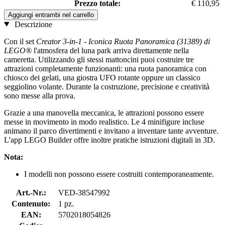
Prezzo totale:
€ 110,95
Aggiungi entrambi nel carrello
Descrizione
Con il set
Creator 3-in-1 - Iconica Ruota Panoramica (31389) di
LEGO®
l'atmosfera del luna park arriva direttamente nella
cameretta. Utilizzando gli stessi mattoncini puoi costruire tre
attrazioni completamente funzionanti: una ruota panoramica con
chiosco dei gelati, una giostra UFO rotante oppure un classico
seggiolino volante. Durante la costruzione, precisione e creatività
sono messe alla prova.
Grazie a una manovella meccanica, le attrazioni possono essere
messe in movimento in modo realistico. Le 4 minifigure incluse
animano il parco divertimenti e invitano a inventare tante avventure.
L'app LEGO Builder offre inoltre pratiche istruzioni digitali in 3D.
Nota:
I modelli non possono essere costruiti contemporaneamente.
Art.-Nr.:
VED-38547992
Contenuto:
1 pz.
EAN:
5702018054826