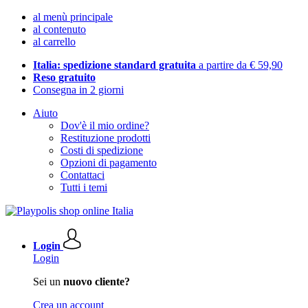
al menù principale
al contenuto
al carrello
Italia: spedizione standard gratuita
a partire da € 59,90
Reso gratuito
Consegna in 2 giorni
Aiuto
Dov'è il mio ordine?
Restituzione prodotti
Costi di spedizione
Opzioni di pagamento
Contattaci
Tutti i temi
Login
Login
Sei un
nuovo cliente?
Crea un account