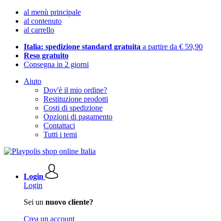
al menù principale
al contenuto
al carrello
Italia: spedizione standard gratuita
a partire da € 59,90
Reso gratuito
Consegna in 2 giorni
Aiuto
Dov'è il mio ordine?
Restituzione prodotti
Costi di spedizione
Opzioni di pagamento
Contattaci
Tutti i temi
Login
Login
Sei un
nuovo cliente?
Crea un account