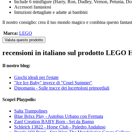
Include 6 minifigure (Harry, Ron, Dudley, Vernon, Petunia, Dob
Accessori fantasiosi
Istruzioni dettagliate e adatte ai bambini
Il nostro consiglio: crea il tuo mondo magico e combina questo fantast
Marca:
LEGO
Valuta questo prodotto
recensioni in italiano sul prodotto LEGO H
Il nostro blog:
Giochi ideali per l'estate
"Ice Ice Baby" invece di "Cruel Summer"
Dinomania - Sulle tracce dei lucertoloni primordiali
Scopri Playpolis:
Salta Trampolines
Blue Brixx Play - Autobus Urbano con Fermata
Zapf Creation BABY Born - Set da Bagno
Schleich 13822 - Horse Club - Puledro Andaluso