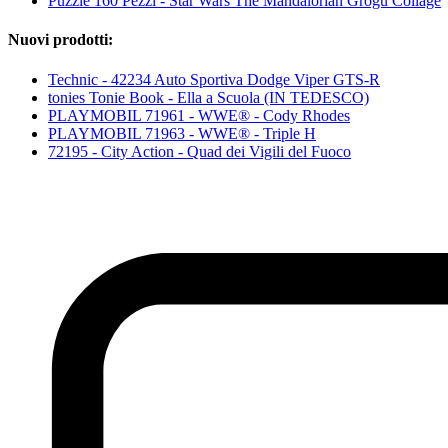
Puzzle 160 Pezzi - Star Wars The Mandalorian Grogu Collage
Nuovi prodotti:
Technic - 42234 Auto Sportiva Dodge Viper GTS-R
tonies Tonie Book - Ella a Scuola (IN TEDESCO)
PLAYMOBIL 71961 - WWE® - Cody Rhodes
PLAYMOBIL 71963 - WWE® - Triple H
72195 - City Action - Quad dei Vigili del Fuoco