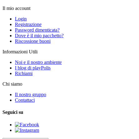
Il mio account
Login
Registrazione
Password dimenticata?
Dove è il mio pacchetto?
Riscossione buoni
Informazioni Utili
Noi e il nostro ambiente
I blog di playPolis
Richiami
Chi siamo
Il nostro gruppo
Contattaci
Seguici su