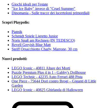
Giochi ideali per l'estate
"Ice Ice Baby" invece di "Cruel Summer"
Dinomania - Sulle tracce dei lucertoloni primordiali
Scopri Playpolis:
Piatnik
Schmidt Spiele Ligretto Junior
Noris Spaß am Rechnen (IN TEDESCO)
Revell Greyish Blue Matt
Steiff Orsacchiotto Charly, Marrone, 30 cm
Nuovi prodotti:
LEGO Iconic - 40811 Altare dei Morti
Puzzle Premium Plus 4 in 1 - Gabby's Dollhouse
LEGO Technic - 42235 Auto Ferrari 488 Pista
One Piece - 75644 Dori contro Brogi – Giganti di Little
Garden
LEGO Iconic - 40825 Ghirlanda di Halloween