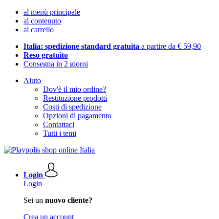
al menù principale
al contenuto
al carrello
Italia: spedizione standard gratuita
a partire da € 59,90
Reso gratuito
Consegna in 2 giorni
Aiuto
Dov'è il mio ordine?
Restituzione prodotti
Costi di spedizione
Opzioni di pagamento
Contattaci
Tutti i temi
Login
Login
Sei un
nuovo cliente?
Crea un account