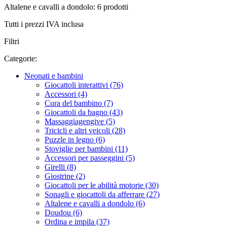
Altalene e cavalli a dondolo: 6 prodotti
Tutti i prezzi IVA inclusa
Filtri
Categorie:
Neonati e bambini
Giocattoli interattivi (76)
Accessori (4)
Cura del bambino (7)
Giocattoli da bagno (43)
Massaggiagengive (5)
Tricicli e altri veicoli (28)
Puzzle in legno (6)
Stoviglie per bambini (11)
Accessori per passeggini (5)
Girelli (8)
Giostrine (2)
Giocattoli per le abilità motorie (30)
Sonagli e giocattoli da afferrare (27)
Altalene e cavalli a dondolo (6)
Doudou (6)
Ordina e impila (37)