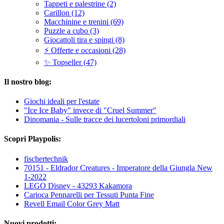
Tappeti e palestrine (2)
Carillon (12)
Macchinine e trenini (69)
Puzzle a cubo (3)
Giocattoli tira e spingi (8)
⚡ Offerte e occasioni (28)
✨ Topseller (47)
Il nostro blog:
Giochi ideali per l'estate
"Ice Ice Baby" invece di "Cruel Summer"
Dinomania - Sulle tracce dei lucertoloni primordiali
Scopri Playpolis:
fischertechnik
70151 - Eldrador Creatures - Imperatore della Giungla New
1-2022
LEGO Disney - 43293 Kakamora
Carioca Pennarelli per Tessuti Punta Fine
Revell Email Color Grey Matt
Nuovi prodotti: