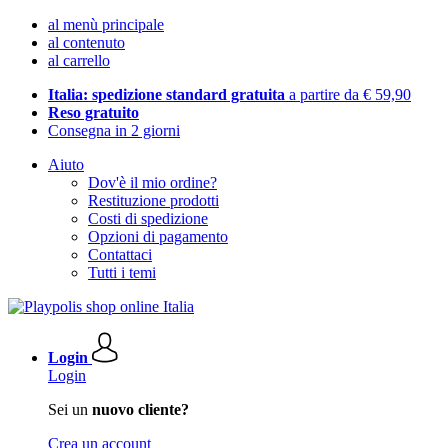
al menù principale
al contenuto
al carrello
Italia: spedizione standard gratuita
a partire da € 59,90
Reso gratuito
Consegna in 2 giorni
Aiuto
Dov'è il mio ordine?
Restituzione prodotti
Costi di spedizione
Opzioni di pagamento
Contattaci
Tutti i temi
Login
Login
Sei un
nuovo cliente?
Crea un account