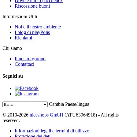
Dove è il mio pacchetto?
Riscossione buoni
Informazioni Utili
Noi e il nostro ambiente
I blog di playPolis
Richiami
Chi siamo
Il nostro gruppo
Contattaci
Seguici su
Cambia Paese/lingua
© 2010-2026
niceshops GmbH
(ATU63964918) - All rights
reserved.
Informazioni legali e termini di utilizzo
Protezione dei dati