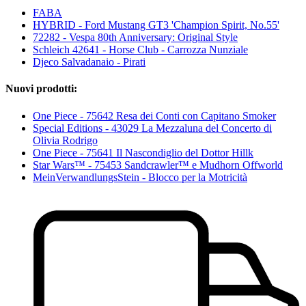
FABA
HYBRID - Ford Mustang GT3 'Champion Spirit, No.55'
72282 - Vespa 80th Anniversary: Original Style
Schleich 42641 - Horse Club - Carrozza Nunziale
Djeco Salvadanaio - Pirati
Nuovi prodotti:
One Piece - 75642 Resa dei Conti con Capitano Smoker
Special Editions - 43029 La Mezzaluna del Concerto di
Olivia Rodrigo
One Piece - 75641 Il Nascondiglio del Dottor Hillk
Star Wars™ - 75453 Sandcrawler™ e Mudhorn Offworld
MeinVerwandlungsStein - Blocco per la Motricità