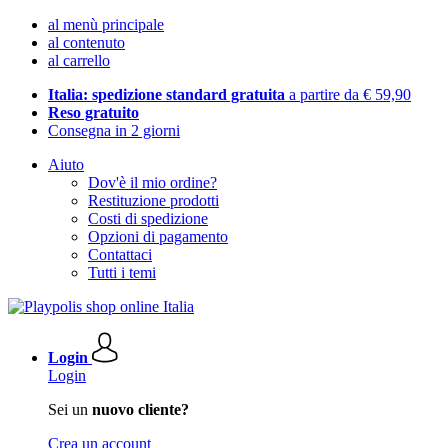
al menù principale
al contenuto
al carrello
Italia: spedizione standard gratuita
a partire da € 59,90
Reso gratuito
Consegna in 2 giorni
Aiuto
Dov'è il mio ordine?
Restituzione prodotti
Costi di spedizione
Opzioni di pagamento
Contattaci
Tutti i temi
Login
Login
Sei un
nuovo cliente?
Crea un account