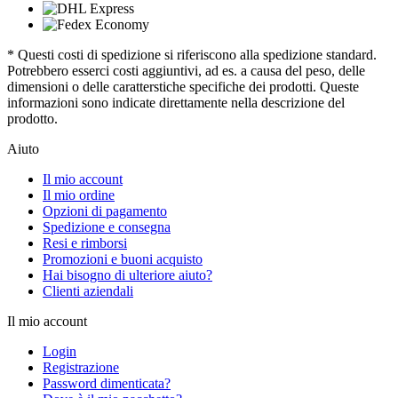
* Questi costi di spedizione si riferiscono alla spedizione standard.
Potrebbero esserci costi aggiuntivi, ad es. a causa del peso, delle
dimensioni o delle caratterstiche specifiche dei prodotti. Queste
informazioni sono indicate direttamente nella descrizione del
prodotto.
Aiuto
Il mio account
Il mio ordine
Opzioni di pagamento
Spedizione e consegna
Resi e rimborsi
Promozioni e buoni acquisto
Hai bisogno di ulteriore aiuto?
Clienti aziendali
Il mio account
Login
Registrazione
Password dimenticata?