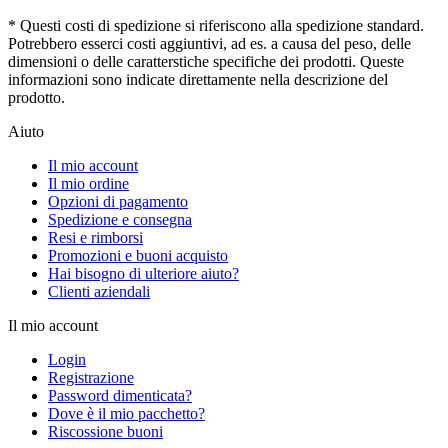
* Questi costi di spedizione si riferiscono alla spedizione standard.
Potrebbero esserci costi aggiuntivi, ad es. a causa del peso, delle
dimensioni o delle caratterstiche specifiche dei prodotti. Queste
informazioni sono indicate direttamente nella descrizione del
prodotto.
Aiuto
Il mio account
Il mio ordine
Opzioni di pagamento
Spedizione e consegna
Resi e rimborsi
Promozioni e buoni acquisto
Hai bisogno di ulteriore aiuto?
Clienti aziendali
Il mio account
Login
Registrazione
Password dimenticata?
Dove è il mio pacchetto?
Riscossione buoni