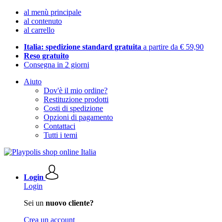
al menù principale
al contenuto
al carrello
Italia: spedizione standard gratuita
a partire da € 59,90
Reso gratuito
Consegna in 2 giorni
Aiuto
Dov'è il mio ordine?
Restituzione prodotti
Costi di spedizione
Opzioni di pagamento
Contattaci
Tutti i temi
Login
Login
Sei un
nuovo cliente?
Crea un account