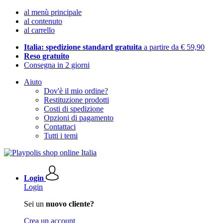
al menù principale
al contenuto
al carrello
Italia: spedizione standard gratuita
a partire da € 59,90
Reso gratuito
Consegna in 2 giorni
Aiuto
Dov'è il mio ordine?
Restituzione prodotti
Costi di spedizione
Opzioni di pagamento
Contattaci
Tutti i temi
Login
Login
Sei un
nuovo cliente?
Crea un account