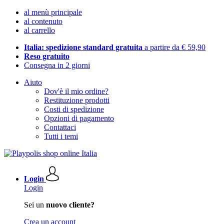
al menù principale
al contenuto
al carrello
Italia: spedizione standard gratuita
a partire da € 59,90
Reso gratuito
Consegna in 2 giorni
Aiuto
Dov'è il mio ordine?
Restituzione prodotti
Costi di spedizione
Opzioni di pagamento
Contattaci
Tutti i temi
Login
Login
Sei un
nuovo cliente?
Crea un account