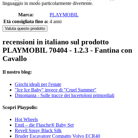
linguaggio in modo particolarmente divertente.
Marca:
PLAYMOBIL
Età consigliata fino a:
4 anni
Valuta questo prodotto
recensioni in italiano sul prodotto
PLAYMOBIL 70404 - 1.2.3 - Fantina con
Cavallo
Il nostro blog:
Giochi ideali per l'estate
"Ice Ice Baby" invece di "Cruel Summer"
Dinomania - Sulle tracce dei lucertoloni primordiali
Scopri Playpolis:
Hot Wheels
Emil – die Flasche® Baby Set
Revell Spray Black Silk
Bruder Escavatore Compatto Volvo ECR40