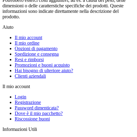
Potrebbero esserci costi aggiuntivi, ad es. a causa del peso, delle
dimensioni o delle caratterstiche specifiche dei prodotti. Queste
informazioni sono indicate direttamente nella descrizione del
prodotto.
Aiuto
Il mio account
Il mio ordine
Opzioni di pagamento
Spedizione e consegna
Resi e rimborsi
Promozioni e buoni acquisto
Hai bisogno di ulteriore aiuto?
Clienti aziendali
Il mio account
Login
Registrazione
Password dimenticata?
Dove è il mio pacchetto?
Riscossione buoni
Informazioni Utili