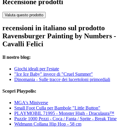
Recensione prodotti
Valuta questo prodotto
recensioni in italiano sul prodotto
Ravensburger Painting by Numbers -
Cavalli Felici
Il nostro blog:
Giochi ideali per l'estate
"Ice Ice Baby" invece di "Cruel Summer"
Dinomania - Sulle tracce dei lucertoloni primordiali
Scopri Playpolis:
MGA's Miniverse
Small Foot Culla per Bambole "Little Button"
PLAYMOBIL 71995 - Monster High - Draculaura™
Puzzle 1000 Pezzi - Coca / Fanta / Sprite - Break Time
Widmann Collana Hip Hop - 58 cm