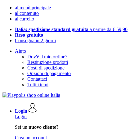
al menù principale
al contenuto
al carrello
Italia: spedizione standard gratuita
a partire da € 59,90
Reso gratuito
Consegna in 2 giorni
Aiuto
Dov'è il mio ordine?
Restituzione prodotti
Costi di spedizione
Opzioni di pagamento
Contattaci
Tutti i temi
Login
Login
Sei un
nuovo cliente?
Crea un account