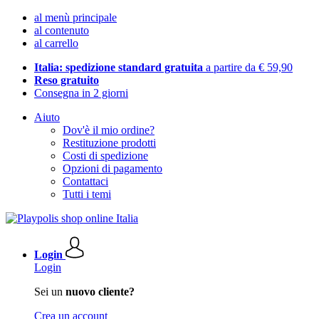
al menù principale
al contenuto
al carrello
Italia: spedizione standard gratuita
a partire da € 59,90
Reso gratuito
Consegna in 2 giorni
Aiuto
Dov'è il mio ordine?
Restituzione prodotti
Costi di spedizione
Opzioni di pagamento
Contattaci
Tutti i temi
Login
Login
Sei un
nuovo cliente?
Crea un account