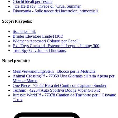
Giochi ideali per l'estate
"Ice Ice Baby" invece di "Cruel Summer"
Dinomania - Sulle tracce dei lucertoloni primordiali
Scopri Playpolis:
fischertechnik
Bruder Elevatore Linde H30D
Widmann Accessori Colorati per Capelli
Exit Toys Cucina da Esterno in Legno - Jummy 300
Trefl Spy Guy Junior Dinosaurs
Nuovi prodotti:
MeinVerwandlungsStein - Blocco per la Motricità
Animal Crossing™ - 77059 Una Giornata all'Aria Aperta per
Mirco e Marco
One Piece - 75642 Resa dei Conti con Capitano Smoker
Technic - 42234 Auto Sportiva Dodge Viper GTS-R
Jurassic World™ - 77978 Camion da Trasporto per il Giovane
T. rex