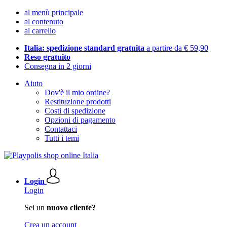
al menù principale
al contenuto
al carrello
Italia: spedizione standard gratuita
a partire da € 59,90
Reso gratuito
Consegna in 2 giorni
Aiuto
Dov'è il mio ordine?
Restituzione prodotti
Costi di spedizione
Opzioni di pagamento
Contattaci
Tutti i temi
Login
Login
Sei un
nuovo cliente?
Crea un account