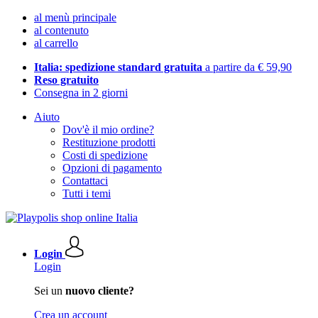
al menù principale
al contenuto
al carrello
Italia: spedizione standard gratuita
a partire da € 59,90
Reso gratuito
Consegna in 2 giorni
Aiuto
Dov'è il mio ordine?
Restituzione prodotti
Costi di spedizione
Opzioni di pagamento
Contattaci
Tutti i temi
Login
Login
Sei un
nuovo cliente?
Crea un account