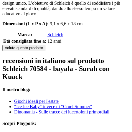
design unico. L'obiettivo di Schleich è quello di soddisfare i più
elevati standard di qualità, dando allo stesso tempo un valore
educativo al gioco.
Dimensioni (L x P x A):
9,1 x 6,6 x 18 cm
Marca:
Schleich
Età consigliata fino a:
12 anni
Valuta questo prodotto
recensioni in italiano sul prodotto
Schleich 70584 - bayala - Surah con
Kuack
Il nostro blog:
Giochi ideali per l'estate
"Ice Ice Baby" invece di "Cruel Summer"
Dinomania - Sulle tracce dei lucertoloni primordiali
Scopri Playpolis: