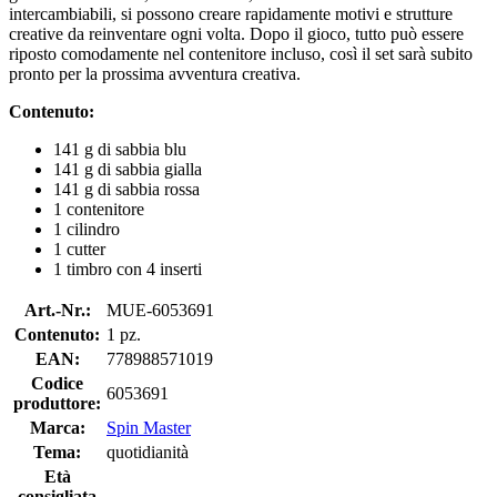
intercambiabili, si possono creare rapidamente motivi e strutture
creative da reinventare ogni volta. Dopo il gioco, tutto può essere
riposto comodamente nel contenitore incluso, così il set sarà subito
pronto per la prossima avventura creativa.
Contenuto:
141 g di sabbia blu
141 g di sabbia gialla
141 g di sabbia rossa
1 contenitore
1 cilindro
1 cutter
1 timbro con 4 inserti
Art.-Nr.:
MUE-6053691
Contenuto:
1 pz.
EAN:
778988571019
Codice
6053691
produttore:
Marca:
Spin Master
Tema:
quotidianità
Età
consigliata