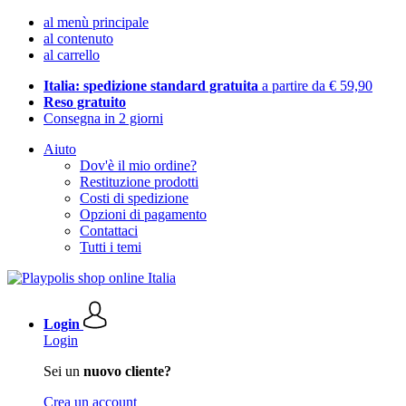
al menù principale
al contenuto
al carrello
Italia: spedizione standard gratuita
a partire da € 59,90
Reso gratuito
Consegna in 2 giorni
Aiuto
Dov'è il mio ordine?
Restituzione prodotti
Costi di spedizione
Opzioni di pagamento
Contattaci
Tutti i temi
Login
Login
Sei un
nuovo cliente?
Crea un account