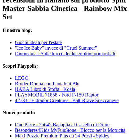
Master Sabbia Cinetica - Rainbow Mix
Set
Il nostro blog:
Giochi ideali per l'estate
"Ice Ice Baby" invece di "Cruel Summer"
Dinomania - Sulle tracce dei lucertoloni primordiali
Scopri Playpolis:
LEGO
Bruder Donna con Pantaloni Blu
HABA Libro di Stoffa - Koala
PLAYMOBIL 71858 - Ford F-150 Raptor
42733 - Eldrador Creatures - BattleCave Spaccaneve
Nuovi prodotti:
One Piece - 75645 Battaglia al Castello di Drum
Besonderes4Kids MyFunStone - Blocco per la Motricità
Maxi Puzzle Premium Plus da 24 Pezzi - Spidey