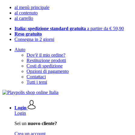
al menù principale
al contenuto
al carrello
Italia: spedizione standard gratuita
a partire da € 59,90
Reso gratuito
Consegna in 2 giorni
Aiuto
Dov'è il mio ordine?
Restituzione prodotti
Costi di spedizione
Opzioni di pagamento
Contattaci
Tutti i temi
Login
Login
Sei un
nuovo cliente?
Crea un account