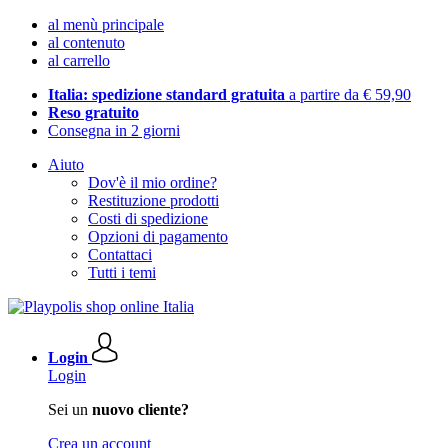
al menù principale
al contenuto
al carrello
Italia: spedizione standard gratuita
a partire da € 59,90
Reso gratuito
Consegna in 2 giorni
Aiuto
Dov'è il mio ordine?
Restituzione prodotti
Costi di spedizione
Opzioni di pagamento
Contattaci
Tutti i temi
Login
Login
Sei un
nuovo cliente?
Crea un account