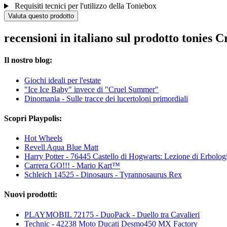
Requisiti tecnici per l'utilizzo della Toniebox
Valuta questo prodotto
recensioni in italiano sul prodotto tonies C
Il nostro blog:
Giochi ideali per l'estate
"Ice Ice Baby" invece di "Cruel Summer"
Dinomania - Sulle tracce dei lucertoloni primordiali
Scopri Playpolis:
Hot Wheels
Revell Aqua Blue Matt
Harry Potter - 76445 Castello di Hogwarts: Lezione di Erbolog
Carrera GO!!! - Mario Kart™
Schleich 14525 - Dinosaurs - Tyrannosaurus Rex
Nuovi prodotti:
PLAYMOBIL 72175 - DuoPack - Duello tra Cavalieri
Technic - 42238 Moto Ducati Desmo450 MX Factory