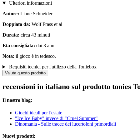
Ulteriori informazioni
Autore:
Liane Schneider
Doppiato da:
Wolf Frass et al
Durata:
circa 43 minuti
Età consigliata:
dai 3 anni
Nota:
il gioco è in tedesco.
Requisiti tecnici per l'utilizzo della Toniebox
Valuta questo prodotto
recensioni in italiano sul prodotto tonies
Il nostro blog:
Giochi ideali per l'estate
"Ice Ice Baby" invece di "Cruel Summer"
Dinomania - Sulle tracce dei lucertoloni primordiali
Nuovi prodotti: