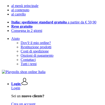
al menù principale
al contenuto
al carrello
Italia: spedizione standard gratuita
a partire da € 59,90
Reso gratuito
Consegna in 2 giorni
Aiuto
Dov'è il mio ordine?
Restituzione prodotti
Costi di spedizione
Opzioni di pagamento
Contattaci
Tutti i temi
Login
Login
Sei un
nuovo cliente?
Crea un account