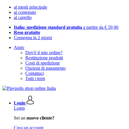
al menù principale
al contenuto
al carrello
Italia: spedizione standard gratuita
a partire da € 59,90
Reso gratuito
Consegna in 2 giorni
Aiuto
Dov'è il mio ordine?
Restituzione prodotti
Costi di spedizione
Opzioni di pagamento
Contattaci
Tutti i temi
Login
Login
Sei un
nuovo cliente?
Crea un account