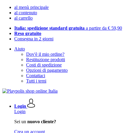
al menù principale
al contenuto
al carrello
Italia: spedizione standard gratuita
a partire da € 59,90
Reso gratuito
Consegna in 2 giorni
Aiuto
Dov'è il mio ordine?
Restituzione prodotti
Costi di spedizione
Opzioni di pagamento
Contattaci
Tutti i temi
Login
Login
Sei un
nuovo cliente?
Crea un account