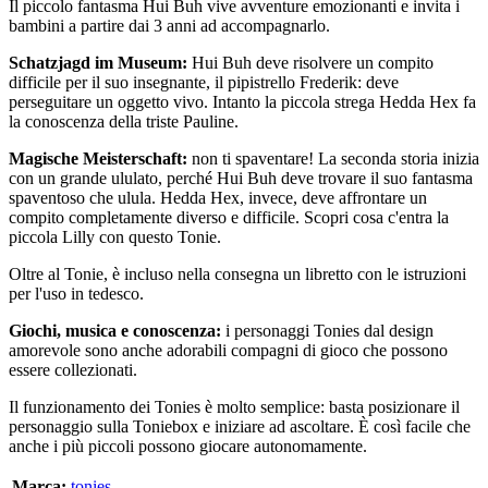
Il piccolo fantasma Hui Buh vive avventure emozionanti e invita i
bambini a partire dai 3 anni ad accompagnarlo.
Schatzjagd im Museum:
Hui Buh deve risolvere un compito
difficile per il suo insegnante, il pipistrello Frederik: deve
perseguitare un oggetto vivo. Intanto la piccola strega Hedda Hex fa
la conoscenza della triste Pauline.
Magische Meisterschaft:
non ti spaventare! La seconda storia inizia
con un grande ululato, perché Hui Buh deve trovare il suo fantasma
spaventoso che ulula. Hedda Hex, invece, deve affrontare un
compito completamente diverso e difficile. Scopri cosa c'entra la
piccola Lilly con questo Tonie.
Oltre al Tonie, è incluso nella consegna un libretto con le istruzioni
per l'uso in tedesco.
Giochi, musica e conoscenza:
i personaggi Tonies dal design
amorevole sono anche adorabili compagni di gioco che possono
essere collezionati.
Il funzionamento dei Tonies è molto semplice: basta posizionare il
personaggio sulla Toniebox e iniziare ad ascoltare. È così facile che
anche i più piccoli possono giocare autonomamente.
Marca:
tonies