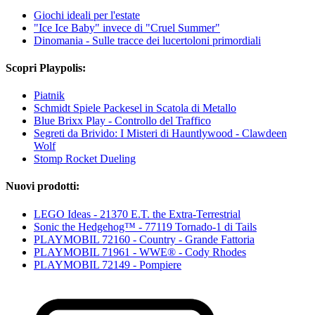
Giochi ideali per l'estate
"Ice Ice Baby" invece di "Cruel Summer"
Dinomania - Sulle tracce dei lucertoloni primordiali
Scopri Playpolis:
Piatnik
Schmidt Spiele Packesel in Scatola di Metallo
Blue Brixx Play - Controllo del Traffico
Segreti da Brivido: I Misteri di Hauntlywood - Clawdeen
Wolf
Stomp Rocket Dueling
Nuovi prodotti:
LEGO Ideas - 21370 E.T. the Extra-Terrestrial
Sonic the Hedgehog™ - 77119 Tornado-1 di Tails
PLAYMOBIL 72160 - Country - Grande Fattoria
PLAYMOBIL 71961 - WWE® - Cody Rhodes
PLAYMOBIL 72149 - Pompiere