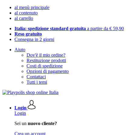
al menù principale
al contenuto
al carrello
Italia: spedizione standard gratuita
a partire da € 59,90
Reso gratuito
Consegna in 2 giorni
Aiuto
Dov'è il mio ordine?
Restituzione prodotti
Costi di spedizione
Opzioni di pagamento
Contattaci
Tutti i temi
Login
Login
Sei un
nuovo cliente?
Crea un account