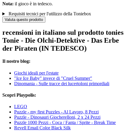
Nota:
il gioco è in tedesco.
Requisiti tecnici per l'utilizzo della Toniebox
Valuta questo prodotto
recensioni in italiano sul prodotto tonies
Tonie - Die Olchi-Detektive - Das Erbe
der Piraten (IN TEDESCO)
Il nostro blog:
Giochi ideali per l'estate
"Ice Ice Baby" invece di "Cruel Summer"
Dinomania - Sulle tracce dei lucertoloni primordiali
Scopri Playpolis:
LEGO
Puzzle - my first Puzzles - Al Lavoro, 8 Pezzi
Puzzle - Dinosauri Giocherelloni, 2 x 24 Pezzi
Puzzle 1000 Pezzi - Coca / Fanta / Sprite - Break Time
Revell Email Color Black Silk