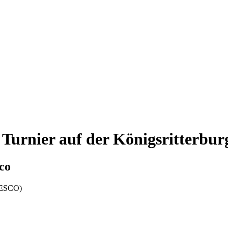
s Turnier auf der Königsritterb
sco
EDESCO)