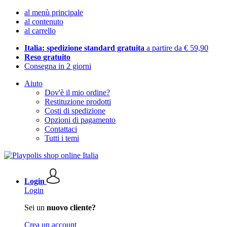
al menù principale
al contenuto
al carrello
Italia: spedizione standard gratuita
a partire da € 59,90
Reso gratuito
Consegna in 2 giorni
Aiuto
Dov'è il mio ordine?
Restituzione prodotti
Costi di spedizione
Opzioni di pagamento
Contattaci
Tutti i temi
Login
Login
Sei un
nuovo cliente?
Crea un account