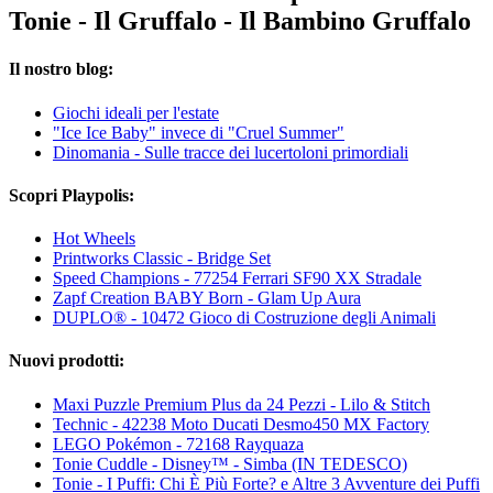
Tonie - Il Gruffalo - Il Bambino Gruffalo
Il nostro blog:
Giochi ideali per l'estate
"Ice Ice Baby" invece di "Cruel Summer"
Dinomania - Sulle tracce dei lucertoloni primordiali
Scopri Playpolis:
Hot Wheels
Printworks Classic - Bridge Set
Speed Champions - 77254 Ferrari SF90 XX Stradale
Zapf Creation BABY Born - Glam Up Aura
DUPLO® - 10472 Gioco di Costruzione degli Animali
Nuovi prodotti:
Maxi Puzzle Premium Plus da 24 Pezzi - Lilo & Stitch
Technic - 42238 Moto Ducati Desmo450 MX Factory
LEGO Pokémon - 72168 Rayquaza
Tonie Cuddle - Disney™ - Simba (IN TEDESCO)
Tonie - I Puffi: Chi È Più Forte? e Altre 3 Avventure dei Puffi