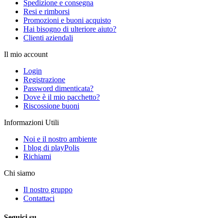
Spedizione e consegna
Resi e rimborsi
Promozioni e buoni acquisto
Hai bisogno di ulteriore aiuto?
Clienti aziendali
Il mio account
Login
Registrazione
Password dimenticata?
Dove è il mio pacchetto?
Riscossione buoni
Informazioni Utili
Noi e il nostro ambiente
I blog di playPolis
Richiami
Chi siamo
Il nostro gruppo
Contattaci
Seguici su