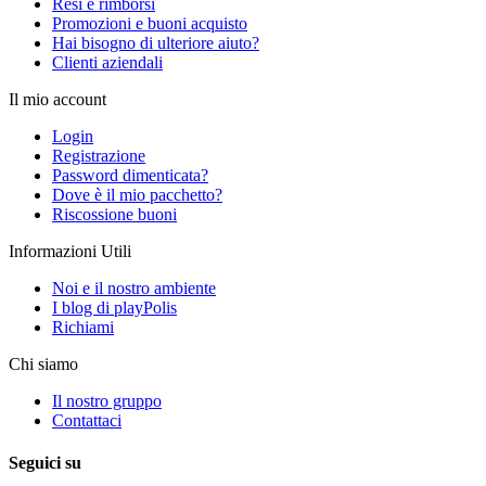
Resi e rimborsi
Promozioni e buoni acquisto
Hai bisogno di ulteriore aiuto?
Clienti aziendali
Il mio account
Login
Registrazione
Password dimenticata?
Dove è il mio pacchetto?
Riscossione buoni
Informazioni Utili
Noi e il nostro ambiente
I blog di playPolis
Richiami
Chi siamo
Il nostro gruppo
Contattaci
Seguici su