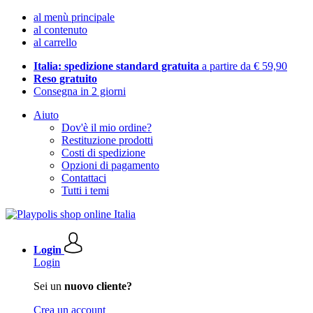
al menù principale
al contenuto
al carrello
Italia: spedizione standard gratuita
a partire da € 59,90
Reso gratuito
Consegna in 2 giorni
Aiuto
Dov'è il mio ordine?
Restituzione prodotti
Costi di spedizione
Opzioni di pagamento
Contattaci
Tutti i temi
Login
Login
Sei un
nuovo cliente?
Crea un account