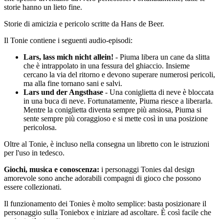
storie hanno un lieto fine.
Storie di amicizia e pericolo scritte da Hans de Beer.
Il Tonie contiene i seguenti audio-episodi:
Lars, lass mich nicht allein!
- Piuma libera un cane da slitta
che è intrappolato in una fessura del ghiaccio. Insieme
cercano la via del ritorno e devono superare numerosi pericoli,
ma alla fine tornano sani e salvi.
Lars und der Angsthase
- Una coniglietta di neve è bloccata
in una buca di neve. Fortunatamente, Piuma riesce a liberarla.
Mentre la coniglietta diventa sempre più ansiosa, Piuma si
sente sempre più coraggioso e si mette così in una posizione
pericolosa.
Oltre al Tonie, è incluso nella consegna un libretto con le istruzioni
per l'uso in tedesco.
Giochi, musica e conoscenza:
i personaggi Tonies dal design
amorevole sono anche adorabili compagni di gioco che possono
essere collezionati.
Il funzionamento dei Tonies è molto semplice: basta posizionare il
personaggio sulla Toniebox e iniziare ad ascoltare. È così facile che