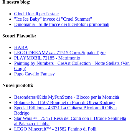
Il nostro blog:
Giochi ideali per l'estate
"Ice Ice Baby" invece di "Cruel Summer"
Dinomania - Sulle tracce dei lucertoloni primordiali
Scopri Playpolis:
HABA
LEGO DREAMZzz - 71515 Carro-Squalo Tigre
PLAYMOBIL 72185 - Matrimonio
Painting by Numbers - CreArt Collection - Notte Stellata (Van
Gogh)
Papo Cavallo Fantasy
Nuovi prodotti:
Besonderes4Kids MyFunStone - Blocco per la Motricità
Botanicals - 11507 Bouquet di Fiori di Olivia Rodrigo
Special Editions - 43031 La Chitarra Bicolore di Olivia
Rodrigo
Star Wars™ - 75451 Resa dei Conti con il Droide Sentinella
al Palazzo di Jabba
LEGO Minecraft™ - 21582 Fantino di Polli