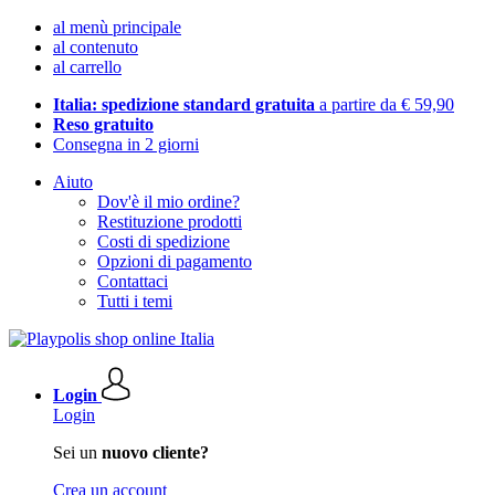
al menù principale
al contenuto
al carrello
Italia: spedizione standard gratuita
a partire da € 59,90
Reso gratuito
Consegna in 2 giorni
Aiuto
Dov'è il mio ordine?
Restituzione prodotti
Costi di spedizione
Opzioni di pagamento
Contattaci
Tutti i temi
Login
Login
Sei un
nuovo cliente?
Crea un account