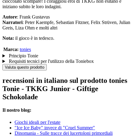
cioccolato scompare! I coraggiosi eroi di TKKG non esitano e
iniziano subito le loro indagini.
Autore
: Frank Gustavus
Narratori
: Peter Kaempfe, Sebastian Fitzner, Felix Strüven, Julian
Greis, Liza Ohm e molti altri
Nota:
il gioco è in tedesco.
Marca:
tonies
Principio Tonie
Requisiti tecnici per l'utilizzo della Toniebox
Valuta questo prodotto
recensioni in italiano sul prodotto tonies
Tonie - TKKG Junior - Giftige
Schokolade
Il nostro blog:
Giochi ideali per l'estate
"Ice Ice Baby" invece di "Cruel Summer"
Dinomania - Sulle tracce dei lucertoloni primordiali