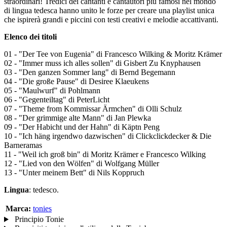
straordinari! Tredici dei cantanti e cantautori più famosi nel mondo
di lingua tedesca hanno unito le forze per creare una playlist unica
che ispirerà grandi e piccini con testi creativi e melodie accattivanti.
Elenco dei titoli
01 - "Der Tee von Eugenia" di Francesco Wilking & Moritz Krämer
02 - "Immer muss ich alles sollen" di Gisbert Zu Knyphausen
03 - "Den ganzen Sommer lang" di Bernd Begemann
04 - "Die große Pause" di Desiree Klaeukens
05 - "Maulwurf" di Pohlmann
06 - "Gegenteiltag" di PeterLicht
07 - "Theme from Kommissar Ärmchen" di Olli Schulz
08 - "Der grimmige alte Mann" di Jan Plewka
09 - "Der Habicht und der Hahn" di Käptn Peng
10 - "Ich häng irgendwo dazwischen" di Clickclickdecker & Die
Barneramas
11 - "Weil ich groß bin" di Moritz Krämer e Francesco Wilking
12 - "Lied von den Wölfen" di Wolfgang Müller
13 - "Unter meinem Bett" di Nils Koppruch
Lingua
: tedesco.
Marca:
tonies
Principio Tonie