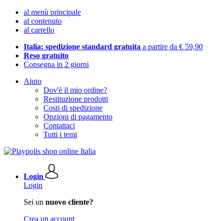
al menù principale
al contenuto
al carrello
Italia: spedizione standard gratuita
a partire da € 59,90
Reso gratuito
Consegna in 2 giorni
Aiuto
Dov'è il mio ordine?
Restituzione prodotti
Costi di spedizione
Opzioni di pagamento
Contattaci
Tutti i temi
Login
Login
Sei un
nuovo cliente?
Crea un account