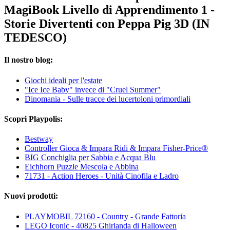
MagiBook Livello di Apprendimento 1 -
Storie Divertenti con Peppa Pig 3D (IN
TEDESCO)
Il nostro blog:
Giochi ideali per l'estate
"Ice Ice Baby" invece di "Cruel Summer"
Dinomania - Sulle tracce dei lucertoloni primordiali
Scopri Playpolis:
Bestway
Controller Gioca & Impara Ridi & Impara Fisher-Price®
BIG Conchiglia per Sabbia e Acqua Blu
Eichhorn Puzzle Mescola e Abbina
71731 - Action Heroes - Unità Cinofila e Ladro
Nuovi prodotti:
PLAYMOBIL 72160 - Country - Grande Fattoria
LEGO Iconic - 40825 Ghirlanda di Halloween