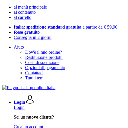
al menù principale
al contenuto
al carrello
Italia: spedizione standard gratuita
a partire da € 59,90
Reso gratuito
Consegna in 2 giorni
Aiuto
Dov'è il mio ordine?
Restituzione prodotti
Costi di spedizione
Opzioni di pagamento
Contattaci
Tutti i temi
Login
Login
Sei un
nuovo cliente?
Crea un account