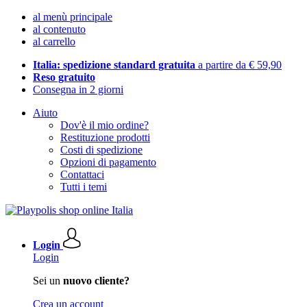
al menù principale
al contenuto
al carrello
Italia: spedizione standard gratuita
a partire da € 59,90
Reso gratuito
Consegna in 2 giorni
Aiuto
Dov'è il mio ordine?
Restituzione prodotti
Costi di spedizione
Opzioni di pagamento
Contattaci
Tutti i temi
Login
Login
Sei un
nuovo cliente?
Crea un account