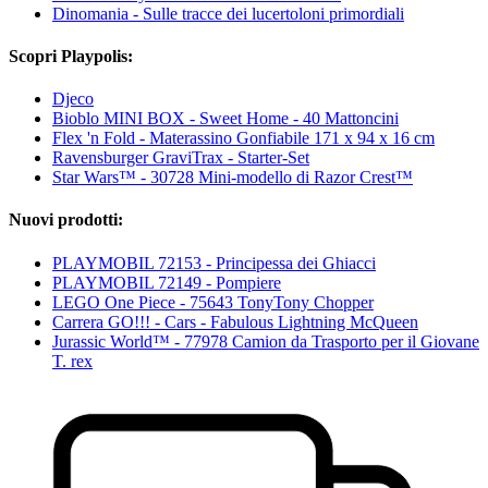
Dinomania - Sulle tracce dei lucertoloni primordiali
Scopri Playpolis:
Djeco
Bioblo MINI BOX - Sweet Home - 40 Mattoncini
Flex 'n Fold - Materassino Gonfiabile 171 x 94 x 16 cm
Ravensburger GraviTrax - Starter-Set
Star Wars™ - 30728 Mini-modello di Razor Crest™
Nuovi prodotti:
PLAYMOBIL 72153 - Principessa dei Ghiacci
PLAYMOBIL 72149 - Pompiere
LEGO One Piece - 75643 TonyTony Chopper
Carrera GO!!! - Cars - Fabulous Lightning McQueen
Jurassic World™ - 77978 Camion da Trasporto per il Giovane
T. rex