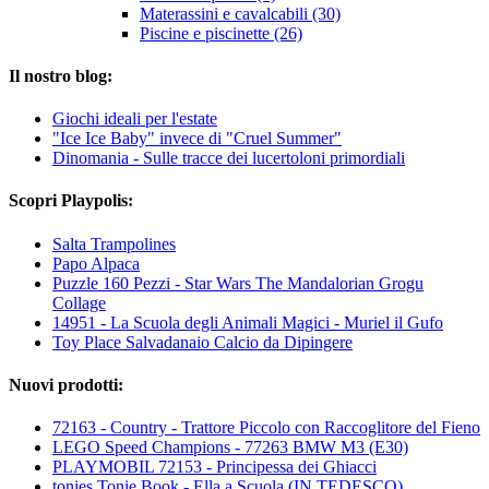
Materassini e cavalcabili (30)
Piscine e piscinette (26)
Il nostro blog:
Giochi ideali per l'estate
"Ice Ice Baby" invece di "Cruel Summer"
Dinomania - Sulle tracce dei lucertoloni primordiali
Scopri Playpolis:
Salta Trampolines
Papo Alpaca
Puzzle 160 Pezzi - Star Wars The Mandalorian Grogu
Collage
14951 - La Scuola degli Animali Magici - Muriel il Gufo
Toy Place Salvadanaio Calcio da Dipingere
Nuovi prodotti:
72163 - Country - Trattore Piccolo con Raccoglitore del Fieno
LEGO Speed Champions - 77263 BMW M3 (E30)
PLAYMOBIL 72153 - Principessa dei Ghiacci
tonies Tonie Book - Ella a Scuola (IN TEDESCO)