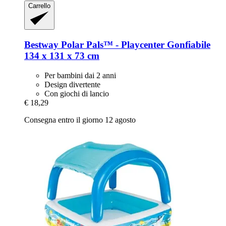
Carrello
Bestway
Polar Pals™ -​ Playcenter Gonfiabile
134 x 131 x 73 cm
Per bambini dai 2 anni
Design divertente
Con giochi di lancio
€ 18,29
Consegna entro il giorno 12 agosto