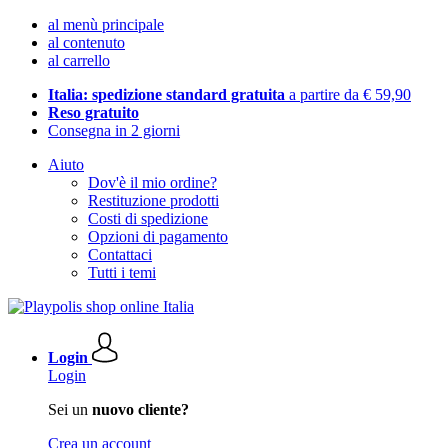
al menù principale
al contenuto
al carrello
Italia: spedizione standard gratuita
a partire da € 59,90
Reso gratuito
Consegna in 2 giorni
Aiuto
Dov'è il mio ordine?
Restituzione prodotti
Costi di spedizione
Opzioni di pagamento
Contattaci
Tutti i temi
Login
Login
Sei un
nuovo cliente?
Crea un account