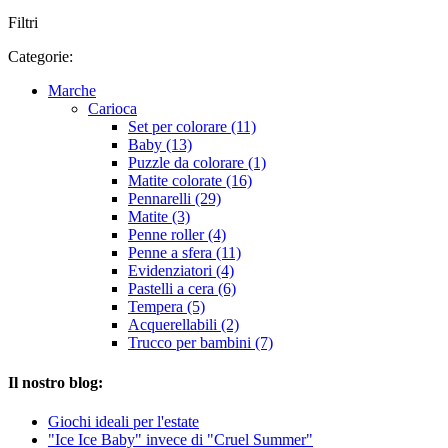
Filtri
Categorie:
Marche
Carioca
Set per colorare (11)
Baby (13)
Puzzle da colorare (1)
Matite colorate (16)
Pennarelli (29)
Matite (3)
Penne roller (4)
Penne a sfera (11)
Evidenziatori (4)
Pastelli a cera (6)
Tempera (5)
Acquerellabili (2)
Trucco per bambini (7)
Il nostro blog:
Giochi ideali per l'estate
"Ice Ice Baby" invece di "Cruel Summer"