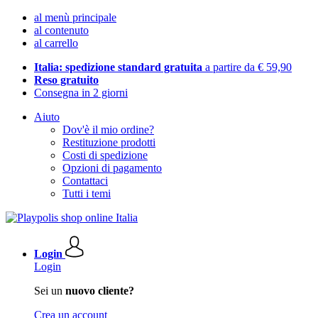
al menù principale
al contenuto
al carrello
Italia: spedizione standard gratuita
a partire da € 59,90
Reso gratuito
Consegna in 2 giorni
Aiuto
Dov'è il mio ordine?
Restituzione prodotti
Costi di spedizione
Opzioni di pagamento
Contattaci
Tutti i temi
Login
Login
Sei un
nuovo cliente?
Crea un account