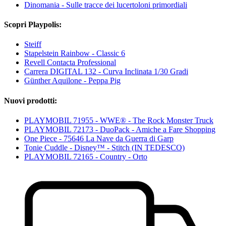
Dinomania - Sulle tracce dei lucertoloni primordiali
Scopri Playpolis:
Steiff
Stapelstein Rainbow - Classic 6
Revell Contacta Professional
Carrera DIGITAL 132 - Curva Inclinata 1/30 Gradi
Günther Aquilone - Peppa Pig
Nuovi prodotti:
PLAYMOBIL 71955 - WWE® - The Rock Monster Truck
PLAYMOBIL 72173 - DuoPack - Amiche a Fare Shopping
One Piece - 75646 La Nave da Guerra di Garp
Tonie Cuddle - Disney™ - Stitch (IN TEDESCO)
PLAYMOBIL 72165 - Country - Orto