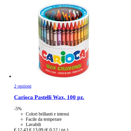
2 opzioni
Carioca
Pastelli Wax, 100 pz.
-5%
Colori brillanti e intensi
Facile da temperare
Lavabili
€ 12,43
€ 13,09
(€ 0,12 / pz.)