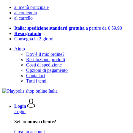
al menù principale
al contenuto
al carrello
Italia: spedizione standard gratuita
a partire da € 59,90
Reso gratuito
Consegna in 2 giorni
Aiuto
Dov'è il mio ordine?
Restituzione prodotti
Costi di spedizione
Opzioni di pagamento
Contattaci
Tutti i temi
Login
Login
Sei un
nuovo cliente?
Crea un account