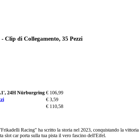
- Clip di Collegamento, 35 Pezzi
.1', 24H Nürburgring
€ 106,99
zi
€ 3,59
€ 110,58
rikadelli Racing" ha scritto la storia nel 2023, conquistando la vittori
a slot car porta sulla tua pista il vero fascino dell'Eifel.