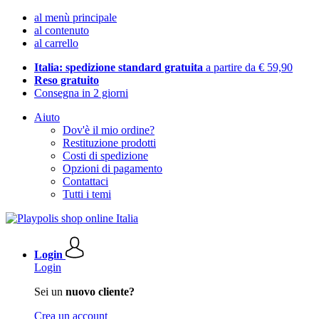
al menù principale
al contenuto
al carrello
Italia: spedizione standard gratuita
a partire da € 59,90
Reso gratuito
Consegna in 2 giorni
Aiuto
Dov'è il mio ordine?
Restituzione prodotti
Costi di spedizione
Opzioni di pagamento
Contattaci
Tutti i temi
Login
Login
Sei un
nuovo cliente?
Crea un account