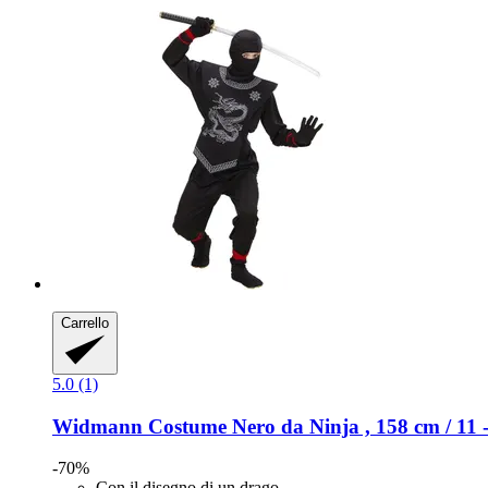
Carrello
5.0 (1)
Widmann
Costume Nero da Ninja , 158 cm / 11 -
-70%
Con il disegno di un drago