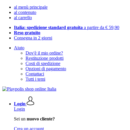
al menù principale
al contenuto
al carrello
Italia: spedizione standard gratuita
a partire da € 59,90
Reso gratuito
Consegna in 2 giorni
Aiuto
Dov'è il mio ordine?
Restituzione prodotti
Costi di spedizione
Opzioni di pagamento
Contattaci
Tutti i temi
Login
Login
Sei un
nuovo cliente?
Crea un account