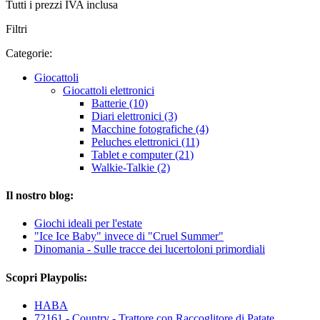
Tutti i prezzi IVA inclusa
Filtri
Categorie:
Giocattoli
Giocattoli elettronici
Batterie (10)
Diari elettronici (3)
Macchine fotografiche (4)
Peluches elettronici (11)
Tablet e computer (21)
Walkie-Talkie (2)
Il nostro blog:
Giochi ideali per l'estate
"Ice Ice Baby" invece di "Cruel Summer"
Dinomania - Sulle tracce dei lucertoloni primordiali
Scopri Playpolis:
HABA
72161 - Country - Trattore con Raccoglitore di Patate