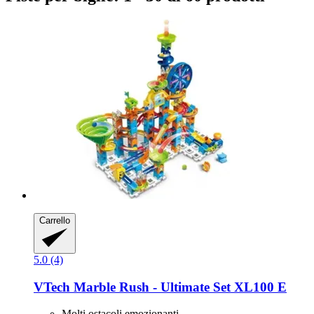
Carrello
5.0 (4)
VTech
Marble Rush -​ Ultimate Set XL100 E
Molti ostacoli emozionanti