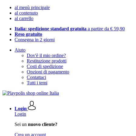
al menù principale
al contenuto
al carrello
Italia: spedizione standard gratuita
a partire da € 59,90
Reso gratuito
Consegna in 2 giorni
Aiuto
Dov'è il mio ordine?
Restituzione prodotti
Costi di spedizione
Opzioni di pagamento
Contattaci
Tutti i temi
Login
Login
Sei un
nuovo cliente?
Crea un account