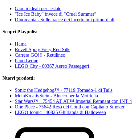
Giochi ideali per l'estate
"Ice Ice Baby" invece di "Cruel Summer"
Dinomania - Sulle tracce dei lucertoloni primordiali
Scopri Playpolis:
Hama
Revell Spray Fiery Red Silk
Carrera GO!!! - Rettilineo
Papo Leone
LEGO City - 60367 Aereo Passeggeri
Nuovi prodotti:
Sonic the Hedgehog™ - 77119 Tornado-1 di Tails
MeinKreativStein - Blocco per la Motricità
Star Wars™ - 75454 AT-AT™ Imperial Remnant con INT-4
One Piece - 75642 Resa dei Conti con Capitano Smoker
LEGO Iconic - 40825 Ghirlanda di Halloween