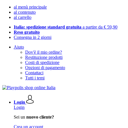
al menù principale
al contenuto
al carrello
Italia: spedizione standard gratuita
a partire da € 59,90
Reso gratuito
Consegna in 2 giorni
Aiuto
Dov'è il mio ordine?
Restituzione prodotti
Costi di spedizione
Opzioni di pagamento
Contattaci
Tutti i temi
Login
Login
Sei un
nuovo cliente?
Crea un account