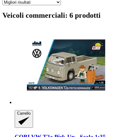
Veicoli commerciali: 6 prodotti
Carrello
COBI
VW T2a Pick-​Up -​ Scala 1:35