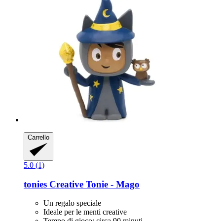
Carrello
5.0 (1)
tonies
Creative Tonie -​ Mago
Un regalo speciale
Ideale per le menti creative
Tempo di gioco: circa 90 minuti