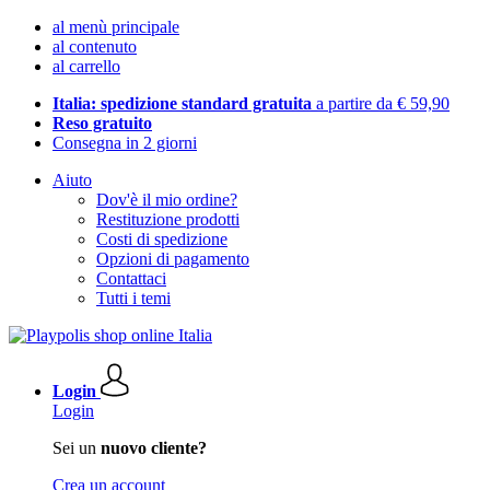
al menù principale
al contenuto
al carrello
Italia: spedizione standard gratuita
a partire da € 59,90
Reso gratuito
Consegna in 2 giorni
Aiuto
Dov'è il mio ordine?
Restituzione prodotti
Costi di spedizione
Opzioni di pagamento
Contattaci
Tutti i temi
Login
Login
Sei un
nuovo cliente?
Crea un account