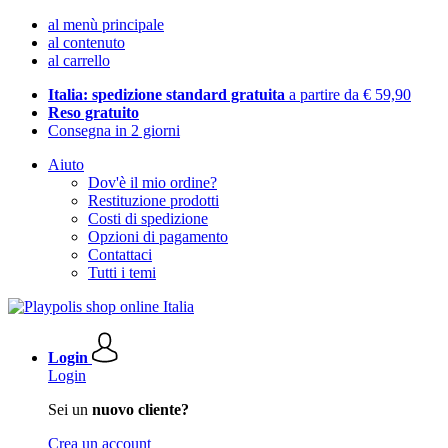
al menù principale
al contenuto
al carrello
Italia: spedizione standard gratuita
a partire da € 59,90
Reso gratuito
Consegna in 2 giorni
Aiuto
Dov'è il mio ordine?
Restituzione prodotti
Costi di spedizione
Opzioni di pagamento
Contattaci
Tutti i temi
Login
Login
Sei un
nuovo cliente?
Crea un account