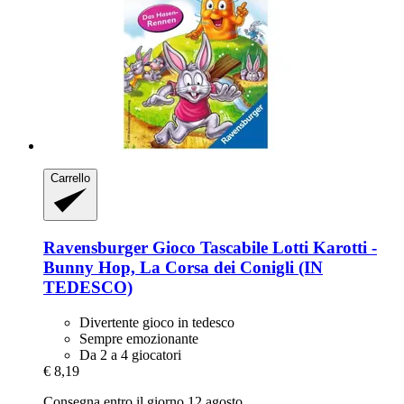
Carrello
Ravensburger
Gioco Tascabile Lotti Karotti -​
Bunny Hop, La Corsa dei Conigli (IN
TEDESCO)
Divertente gioco in tedesco
Sempre emozionante
Da 2 a 4 giocatori
€ 8,19
Consegna entro il giorno 12 agosto