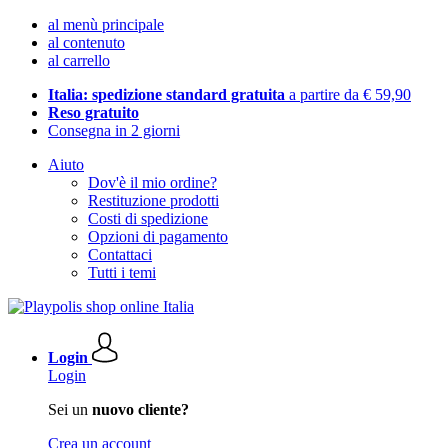
al menù principale
al contenuto
al carrello
Italia: spedizione standard gratuita
a partire da € 59,90
Reso gratuito
Consegna in 2 giorni
Aiuto
Dov'è il mio ordine?
Restituzione prodotti
Costi di spedizione
Opzioni di pagamento
Contattaci
Tutti i temi
Login
Login
Sei un
nuovo cliente?
Crea un account