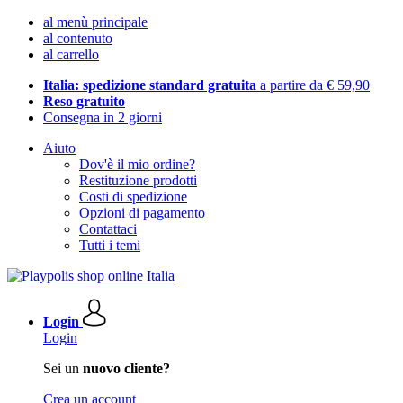
al menù principale
al contenuto
al carrello
Italia: spedizione standard gratuita
a partire da € 59,90
Reso gratuito
Consegna in 2 giorni
Aiuto
Dov'è il mio ordine?
Restituzione prodotti
Costi di spedizione
Opzioni di pagamento
Contattaci
Tutti i temi
Login
Login
Sei un
nuovo cliente?
Crea un account