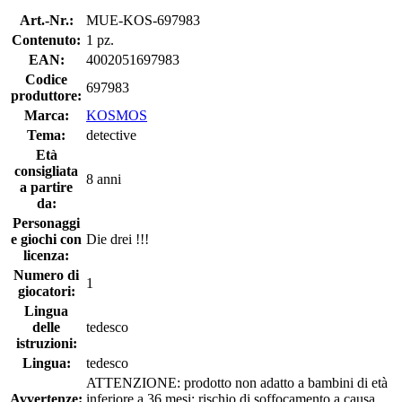
Art.-Nr.:
MUE-KOS-697983
Contenuto:
1 pz.
EAN:
4002051697983
Codice
697983
produttore:
Marca:
KOSMOS
Tema:
detective
Età
consigliata
8 anni
a partire
da:
Personaggi
e giochi con
Die drei !!!
licenza:
Numero di
1
giocatori:
Lingua
delle
tedesco
istruzioni:
Lingua:
tedesco
ATTENZIONE: prodotto non adatto a bambini di età
Avvertenze:
inferiore a 36 mesi; rischio di soffocamento a causa