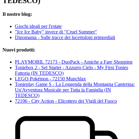
TEDESCO)
Il nostro blog:
Giochi ideali per l'estate
"Ice Ice Baby" invece di "Cruel Summer"
Dinomania - Sulle tracce dei lucertoloni primordiali
Nuovi prodotti:
PLAYMOBIL 72173 - DuoPack - Amiche a Fare Shopping
Toniebox 2 - Set Starter - Azzurro Cielo - My First Tonies
Fattoria (IN TEDESCO)
LEGO Pokémon - 72150 Munchlax
Tonieplay Game S - La Leggenda della Montagna Canterina:
Un'Avventura Musicale per Tutta la Famiglia (IN
TEDESCO)
72196 - City Action - Elicottero dei Vigili del Fuoco