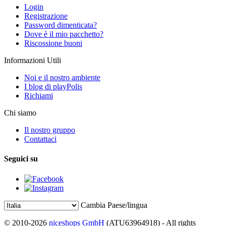
Login
Registrazione
Password dimenticata?
Dove è il mio pacchetto?
Riscossione buoni
Informazioni Utili
Noi e il nostro ambiente
I blog di playPolis
Richiami
Chi siamo
Il nostro gruppo
Contattaci
Seguici su
Cambia Paese/lingua
© 2010-2026
niceshops GmbH
(ATU63964918) - All rights