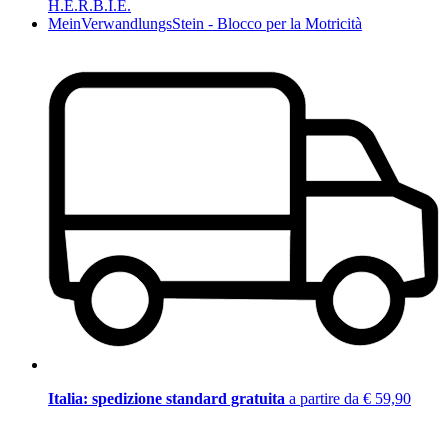
H.E.R.B.I.E.
MeinVerwandlungsStein - Blocco per la Motricità
Italia: spedizione standard gratuita
a partire da € 59,90