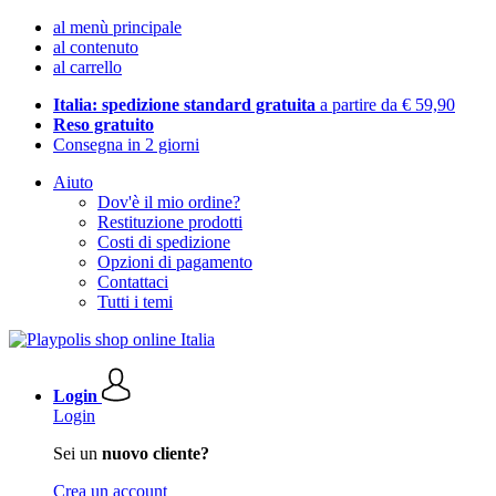
al menù principale
al contenuto
al carrello
Italia: spedizione standard gratuita
a partire da € 59,90
Reso gratuito
Consegna in 2 giorni
Aiuto
Dov'è il mio ordine?
Restituzione prodotti
Costi di spedizione
Opzioni di pagamento
Contattaci
Tutti i temi
Login
Login
Sei un
nuovo cliente?
Crea un account