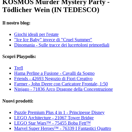
KOSMOS Murder Mystery Party -
Tödlicher Wein (IN TEDESCO)
Il nostro blog:
Giochi ideali per l'estate
"Ice Ice Baby" invece di "Cruel Summer"
Dinomania - Sulle tracce dei lucertoloni primordiali
Scopri Playpolis:
Trefl
Hama Perline a Fusione - Cavalli da Sogno
Friends - 42693 Negozio di Fiori Creativo
Farmer - John Deere con Caricatore Frontale, 1:50
Ninjago - 71836 Arco Dragone della Concentrazione
Nuovi prodotti:
Puzzle Premium Plus 4 in 1 - Principesse Disney
LEGO Architecture - 21067 Tower Bridge
LEGO Star Wars™ - 75455 Boba Fett™
Marvel Super Heroes™ - 76339 I Fantastici Quattro