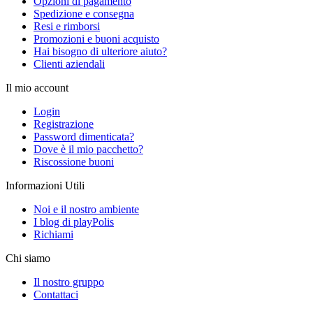
Opzioni di pagamento
Spedizione e consegna
Resi e rimborsi
Promozioni e buoni acquisto
Hai bisogno di ulteriore aiuto?
Clienti aziendali
Il mio account
Login
Registrazione
Password dimenticata?
Dove è il mio pacchetto?
Riscossione buoni
Informazioni Utili
Noi e il nostro ambiente
I blog di playPolis
Richiami
Chi siamo
Il nostro gruppo
Contattaci