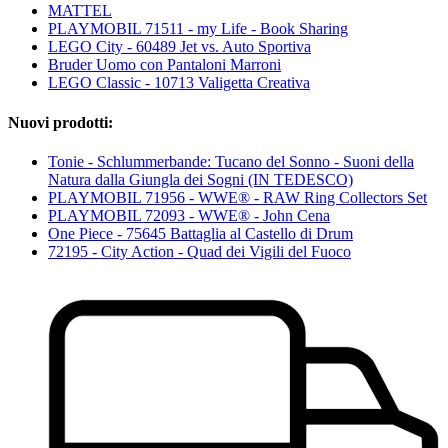
MATTEL
PLAYMOBIL 71511 - my Life - Book Sharing
LEGO City - 60489 Jet vs. Auto Sportiva
Bruder Uomo con Pantaloni Marroni
LEGO Classic - 10713 Valigetta Creativa
Nuovi prodotti:
Tonie - Schlummerbande: Tucano del Sonno - Suoni della
Natura dalla Giungla dei Sogni (IN TEDESCO)
PLAYMOBIL 71956 - WWE® - RAW Ring Collectors Set
PLAYMOBIL 72093 - WWE® - John Cena
One Piece - 75645 Battaglia al Castello di Drum
72195 - City Action - Quad dei Vigili del Fuoco