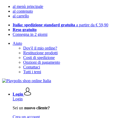
al menù principale
al contenuto
al carrello
Italia: spedizione standard gratuita
a partire da € 59,90
Reso gratuito
Consegna in 2 giorni
Aiuto
Dov'è il mio ordine?
Restituzione prodotti
Costi di spedizione
Opzioni di pagamento
Contattaci
Tutti i temi
Login
Login
Sei un
nuovo cliente?
Crea un account