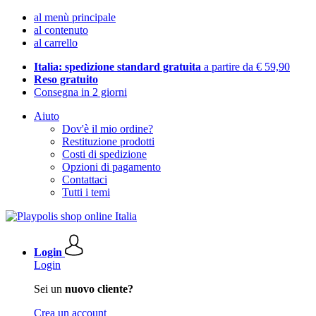
al menù principale
al contenuto
al carrello
Italia: spedizione standard gratuita
a partire da € 59,90
Reso gratuito
Consegna in 2 giorni
Aiuto
Dov'è il mio ordine?
Restituzione prodotti
Costi di spedizione
Opzioni di pagamento
Contattaci
Tutti i temi
Login
Login
Sei un
nuovo cliente?
Crea un account