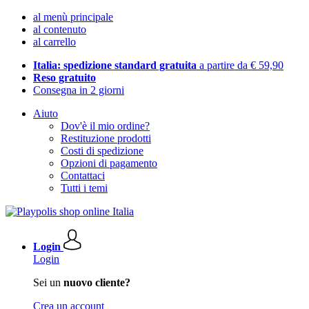
al menù principale
al contenuto
al carrello
Italia: spedizione standard gratuita
a partire da € 59,90
Reso gratuito
Consegna in 2 giorni
Aiuto
Dov'è il mio ordine?
Restituzione prodotti
Costi di spedizione
Opzioni di pagamento
Contattaci
Tutti i temi
Login
Login
Sei un
nuovo cliente?
Crea un account