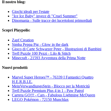
Il nostro blog:
Giochi ideali per l'estate
"Ice Ice Baby" invece di "Cruel Summer"
Dinomania - Sulle tracce dei lucertoloni primordiali
Scopri Playpolis:
Zapf Creation
Simba Peppa Pig - Glow in the dark
Gioco di Carte Schwarzer Peter - Illustrazioni di Bambini
Trefl Puzzle 100 Pezzi - Lilo & Stitch
Minecraft - 21593 Avventura della Prima Notte
Nuovi prodotti:
Marvel Super Heroes™ - 76339 I Fantastici Quattro
H.E.R.B.I.E.
MeinVerwandlungsStein - Blocco per la Motricità
Trefl Puzzle Premium Plus 4 in 1 - Paw Patrol
Carrera GO!!! - Cars - Fabulous Lightning McQueen
LEGO Pokémon - 72150 Munchlax