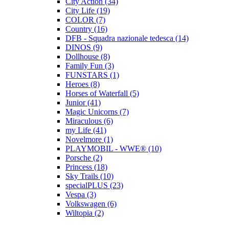
City Action (34)
City Life (19)
COLOR (7)
Country (16)
DFB - Squadra nazionale tedesca (14)
DINOS (9)
Dollhouse (8)
Family Fun (3)
FUNSTARS (1)
Heroes (8)
Horses of Waterfall (5)
Junior (41)
Magic Unicorns (7)
Miraculous (6)
my Life (41)
Novelmore (1)
PLAYMOBIL - WWE® (10)
Porsche (2)
Princess (18)
Sky Trails (10)
specialPLUS (23)
Vespa (3)
Volkswagen (6)
Wiltopia (2)