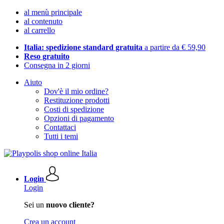
al menù principale
al contenuto
al carrello
Italia: spedizione standard gratuita
a partire da € 59,90
Reso gratuito
Consegna in 2 giorni
Aiuto
Dov'è il mio ordine?
Restituzione prodotti
Costi di spedizione
Opzioni di pagamento
Contattaci
Tutti i temi
Login
Login
Sei un
nuovo cliente?
Crea un account